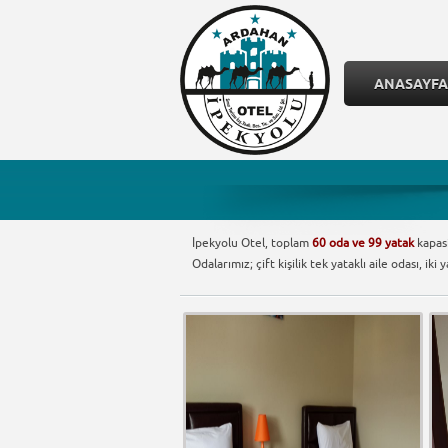
ANASAYFA
İpekyolu Otel, toplam
60 oda ve 99 yatak
kapasi
Odalarımız; çift kişilik tek yataklı aile odası, iki